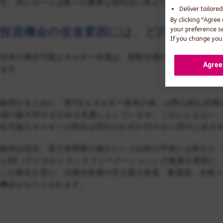
す。同レポートは数々の重要な疑問点に答えており、その一部
Deliver tailore
By clicking “Agree
投資機会の促進要因には、どのようなも
your preference s
If you change your
日本の再生可能エネルギー市場は、規制当局の高い目標と電力
Agree
ます。
政府がまとめた「第7次エネルギー基本計画」は野心的な目標を
成の最大50％を占める見通しとしています。これにともない、
生可能エネルギーの割合は現行のわずか15％から50％に拡大
政府は現在、電力使用量の減少という以前の予測とは異なり、
とDX（デジタルトランスフォーメーション）の進展を背景に、電
この変化を受け、太陽光発電や洋上風力発電、蓄電池、水素イ
機会がもたらされます。