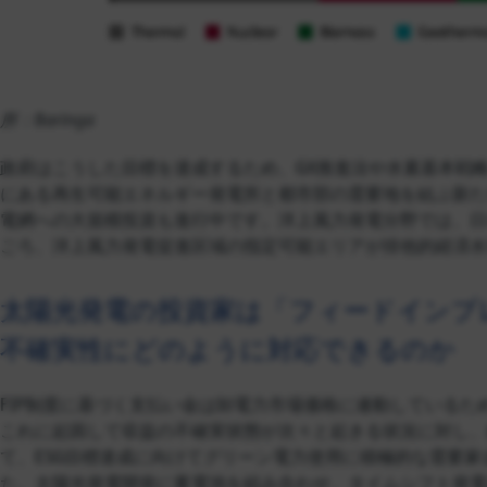
所：Baringa
政府はこうした目標を達成するため、GX推進法や水素基本戦
にある再生可能エネルギー発電所と都市部の需要地を結ぶ新た
電網への大規模投資も進行中です。洋上風力発電分野では、日本は
ごろ、洋上風力発電促進区域の指定可能エリアが排他的経済水
太陽光発電の投資家は「フィードインプレ
不確実性にどのように対応できるのか
FIP制度に基づく支払い金は卸電力市場価格に連動している
これに起因して収益の不確実状態が次々と起きる状況に対し、
て、ESG目標達成に向けてグリーン電力使用に積極的な需要家
た、太陽光発電開発に蓄電池を組み合わせ、タイムシフト発電