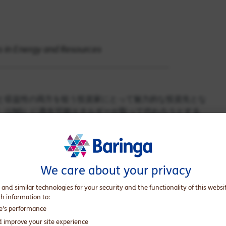
ts in Energy and Resources
と収益性の両方を狙う投資家にとって魅力的な投資先とな
（LNG）に再生可能エネルギーが取って代わろうとする
エネルギー安全保障に向けて、戦略上極めて重要な転機と
（9,960億米ドル）の投資を想定しています。日本が打ち出
We care about your privacy
も手伝って、再生可能エネルギー投資家にとって明確な指
ます。
 and similar technologies for your security and the functionality of this websi
th information to:
電力市場レポート） 」では、日本のエネルギー市場におけ
te’s performance
自の見解をもとに、独立した視点を投資家の皆様にお届けしま
d improve your site experience