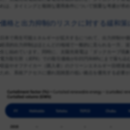
れは、タイミングと複雑な運用条件について慎重な考慮が求め
価格と出力抑制のリスクに対する緩和策
日本で再生可能エネルギーが拡大するにつれて、出力抑制や価
経済的出力抑制はほとんどの地域で一般的に見られる一方、送
生じ始めています。同時に、太陽光発電は「ダックカーブ現象
電力取引所（JEPX）での取引価格が0.01円/kWhにまで
収益やオフテイカー（購入者）のクリーンエネルギー目標達成
ため、系統アクセスに優れ混雑度の低い拠点を優先する必要