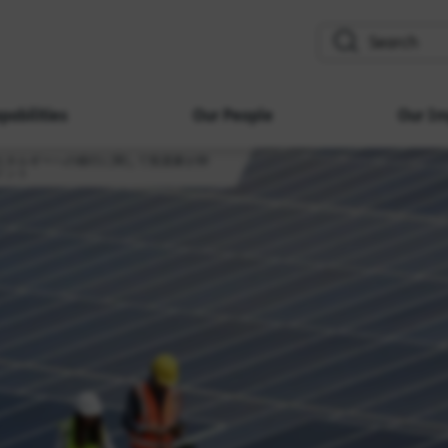
search
pabilities
Our People
Our Im
エネルギーへの移行に関して投資家が抑
イント