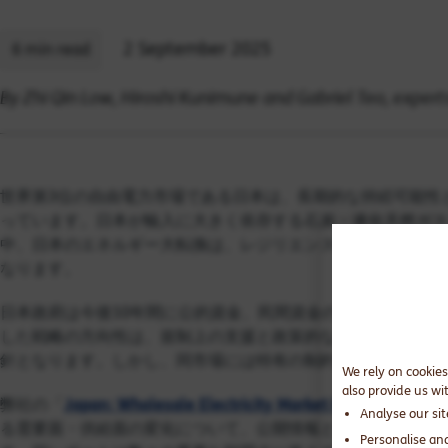
2 September 2025
6 min read
By Zhi Qin Low, Hiroshi Kunimune and Gabriel Teo, exper
世界第3位の自由電力市場である日本は、長期的な持続可能性
っています。日本が輸入に大きく依存する石炭・液化天然ガス
中、日本のエネルギー大転換は、レジリエンス強化や長期的な
なります。
日本政府は今後10年間に公的資金、民間資金の両面で150兆円
した戦略の方向性は、規制上の支援と政策的なインセンティブ
針となります。しかし、同市場には特有の制約と課題もあり
We rely on cookies
also provide us wi
弊社の「
Japan: Wholesale Electricity Market Report
（日本卸
Analyse our si
る需要面・供給面の変化について、公開情報とBaringa独
Personalise an