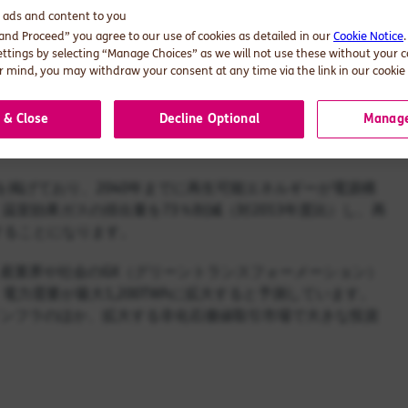
を以下にご紹介します。
d ads and content to you
 and Proceed” you agree to our use of cookies as detailed in our
Cookie Notice
のがあるのか
ettings by selecting “Manage Choices” as we will not use these without your 
 mind, you may withdraw your consent at any time via the link in our cookie 
需要急増の見通しを追い風に、一大成長期に入りつつあり
 & Close
Decline Optional
Manage
掲げており、2040年までに再生可能エネルギーが電源構
温室効果ガスの排出量を73％削減（対2013年度比）し、再
することになります。
産業界や社会のGX（グリーントランスフォーメーション）
力需要が最大1,200TWhに拡大すると予測しています。
ンフラのほか、拡大する非化石価値取引市場で大きな投資