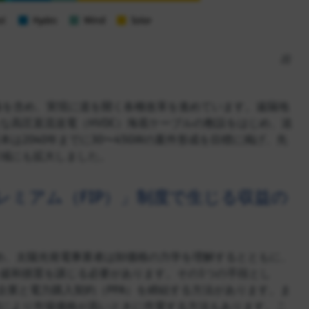
出
略を含め、実現に道を開く各種改革を進めています。遠隔地
な高圧直流送電（HVDC）海底ケーブルの敷設をはじめ、送
2040年までに30〜45GWの案件形成を目標に掲げ、先
域にも拡大しました。
ミアム（FIP）」制度で生じる収益の
ため、太陽光発電事業者は卸価格の力学を理解するとともに、
緩和措置を講じる必要があります。その1つの手段とし
企業と電力購入契約（PPA）を締結する方法があります。ま
により市場価格が高いときに売電する方法もあります。こ