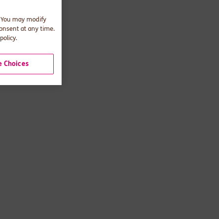
. You may modify
consent at any time.
policy.
 Choices