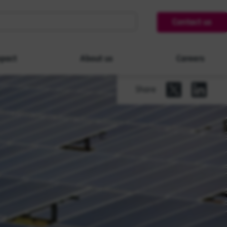
Contact us
pact
About us
Careers
Share