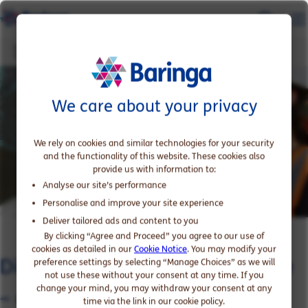
Digitale Netzanschlussprozesse – der Schlüssel zu Kundenorientierung,
Steuerungsfähigkeit und Produktivität
We care about your privacy
We rely on cookies and similar technologies for your security
and the functionality of this website. These cookies also
provide us with information to:
Analyse our site’s performance
Personalise and improve your site experience
Deliver tailored ads and content to you
By clicking “Agree and Proceed” you agree to our use of
cookies as detailed in our
Cookie Notice
. You may modify your
Digitale Netzanschlussprozesse
preference settings by selecting “Manage Choices” as we will
not use these without your consent at any time. If you
change your mind, you may withdraw your consent at any
– der Schlüssel zu
time via the link in our cookie policy.