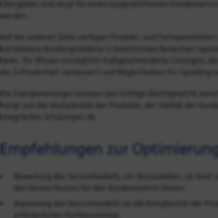
Übergaben und sorgt für einen ausgezeichneten Kundenservice,
werden.
Auf der anderen Seite verfügen Produkt- und Fachspezialisten 
komplexere Kundenprobleme in bestimmten Bereichen (spezie
lösen. Ihr Wissen ermöglicht maßgeschneiderte Lösungen, di
die Zufriedenheit verbessern und Möglichkeiten für Upselling 
Die Energieversorger müssen das richtige Gleichgewicht zwisc
hängt von der Komplexität der Produkte, der Vielfalt der Kun
integrierten Schulungen ab.
Empfehlungen zur Optimierung
Bewertung des Servicebedarfs, um festzustellen, ob breit a
den besten Nutzen für den Kundenstamm bieten.
Anpassung des Servicemodells an die Komplexität der Pro
erforderlichen Fachkenntnisse.