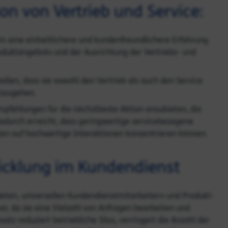
on von Vertrieb und Service:
 eine einheitlichere und kundenfreundlichere Erfahrung
roduktangebots und der Ausrichtung der Vertriebs- und
tellen, dass sie sowohl den Vertrieb als auch den Service
inzugehen.
pfehlungen für die nächstbeste Aktion anzubieten, die
adurch erreicht, dass geringwertige servicebezogene
ten auf hochwertige Interaktionen konzentrieren können.
cklung im Kundendienst
deten, universellen Kundendienstmitarbeitern und Produkt-
bar, da sie eine Vielzahl von Anfragen bearbeiten und
tz reduziert betriebliche Silos, verringert die Anzahl der