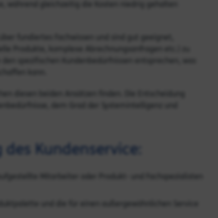
 während gleichzeitig die Kosten niedrig gehalten
über fundiertes Fachwissen und sind gut geeignet,
lle Produkte, komplexe Abrechnungsanfragen etc.) zu
e den spezifischen Kundenbedürfnissen entsprechen, was
schaffen kann.
hen diesen beiden Ansätzen finden. Die Entscheidung
denbedürfnisse, dem Grad der Systemintelligenz und
 des Kundenservice:
ufgestellte Mitarbeiter oder Produkt- und Fachspezialisten
duktpalette und die für einen außergewöhnlichen Service