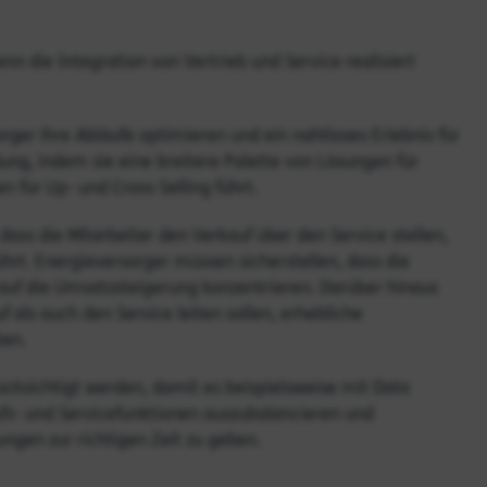
nn die Integration von Vertrieb und Service realisiert
ger ihre Abläufe optimieren und ein nahtloses Erlebnis für
ung, indem sie eine breitere Palette von Lösungen für
n für Up- und Cross-Selling führt.
 dass die Mitarbeiter den Verkauf über den Service stellen,
rt. Energieversorger müssen sicherstellen, dass die
h auf die Umsatzsteigerung konzentrieren. Darüber hinaus
 als auch den Service leiten sollen, erhebliche
ten.
cksichtigt werden, damit es beispielsweise mit Data
ufs- und Servicefunktionen auszubalancieren und
ungen zur richtigen Zeit zu geben.