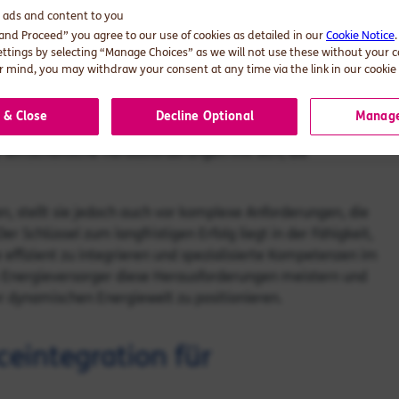
igen ein grundlegend neues Konzept,
d ads and content to you
tbedürfnisse zu reagieren.
 and Proceed” you agree to our use of cookies as detailed in our
Cookie Notice
ettings by selecting “Manage Choices” as we will not use these without your 
 mind, you may withdraw your consent at any time via the link in our cookie 
gien zur Transformation
 & Close
Decline Optional
Manage
 wirtschaftliche Herausforderungen mit sich, die
, stellt sie jedoch auch vor komplexe Anforderungen, die
 Schlüssel zum langfristigen Erfolg liegt in der Fähigkeit,
 effizient zu integrieren und spezialisierte Kompetenzen im
e Energieversorger diese Herausforderungen meistern und
er dynamischen Energiewelt zu positionieren.
ceintegration für