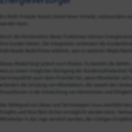
Energieversorger
Ein Multi-Produkt-Ansatz bietet klare Vorteile, insbesondere we
werden kann.
Durch die Kombination dieser Funktionen können Energieversor
ihre Kunden bieten. Die Integration verbessert die Kundenbind
individuelle Bedürfnisse anbietet, was zu weiteren Möglichkeite
Dieses Modell birgt jedoch auch Risiken. Es besteht die Gefahr,
was zu einem möglichen Rückgang der Kundenzufriedenheit füh
Servicequalität auch dann Priorität hat, wenn Mitarbeiter sic
erfordert die Schulung von Mitarbeitern, die sowohl den Verkauf
Investitionen in die Entwicklung von Kenntnissen und Fähigkei
Der Reifegrad von Daten und Technologien muss ebenfalls berü
Insights und Next Best Action ermöglicht werden kann, Verka
Mitarbeiter in die Lage versetzt werden, die richtigen Empfehl