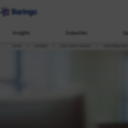
Insights
Industries
Ca
Home
Insights
Low Carbon Futures
Zukünftige Betr