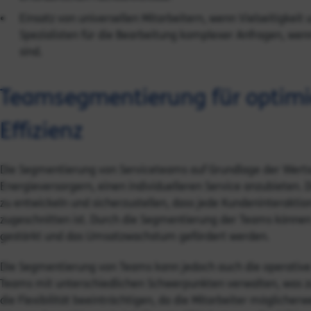
Einsatz von universellen Mitarbeitern, wenn Vielseitigkeit
Spezialisten für die Bearbeitung komplexer Anfragen, wenn
sind.
Teamsegmentierung für optimi
Effizienz
Die Segmentierung von Serviceteams auf Grundlage der Wert
Energieversorgern, einen individuelleren Service anzubieten. 
zu entwickeln und sicherzustellen, dass jede Kundeninteraktio
zugeschnitten ist. Durch die Segmentierung der Teams können
gestärkt und das Umsatzwachstum gefördert werden.
Die Segmentierung von Teams kann jedoch auch die operativ
Teams mit unterschiedlichen Schwerpunkten verwalten, was z
die Flexibilität beeinträchtigen, da die Mitarbeiter mögliche