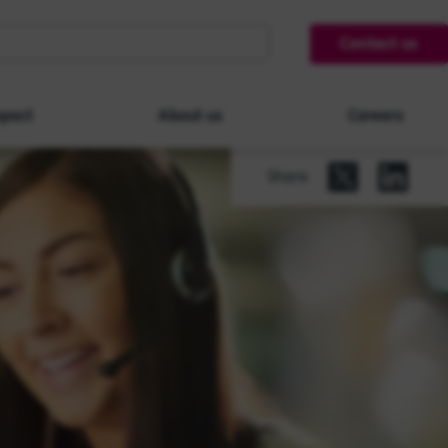
Contact us
pact
About us
Careers
Share