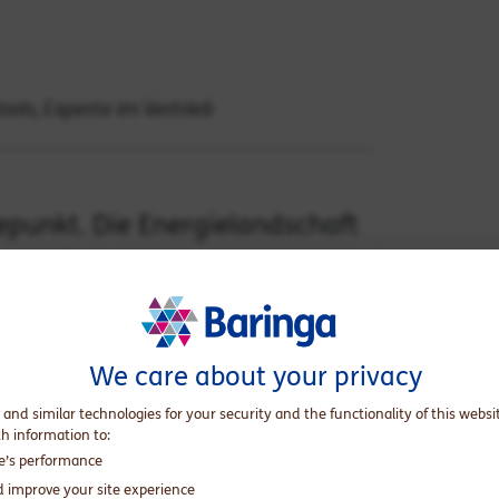
ein, Experte im Vertrieb
punkt. Die Energielandschaft
Geschäftsmodell muss sich über den
ren. Ladeeinrichtungen für
itere innovative Lösungen werden
We care about your privacy
en Anforderungen gerecht zu werden
 and similar technologies for your security and the functionality of this websi
licht zu erfüllen, müssen Unternehmen
th information to:
auen und neue Fähigkeiten entwickeln.
te’s performance
d improve your site experience