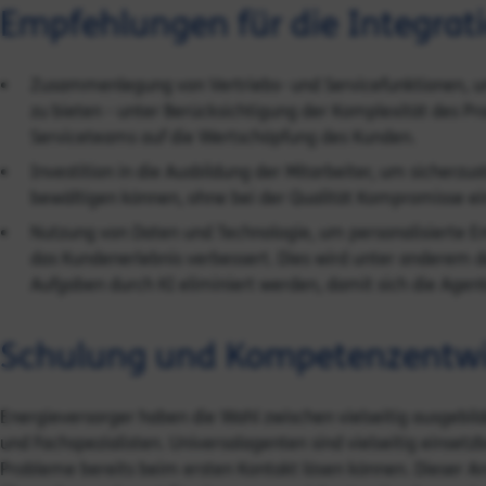
Empfehlungen für die Integrati
Zusammenlegung von Vertriebs- und Servicefunktionen, um
zu bieten - unter Berücksichtigung der Komplexität des P
Serviceteams auf die Wertschöpfung des Kunden.
Investition in die Ausbildung der Mitarbeiter, um sicherzus
bewältigen können, ohne bei der Qualität Kompromisse e
Nutzung von Daten und Technologie, um personalisierte Em
das Kundenerlebnis verbessert. Dies wird unter anderem d
Aufgaben durch KI eliminiert werden, damit sich die Agen
Schulung und Kompetenzentwi
Energieversorger haben die Wahl zwischen vielseitig ausgebil
und Fachspezialisten. Universalagenten sind vielseitig einsetz
Probleme bereits beim ersten Kontakt lösen können. Dieser Ansa