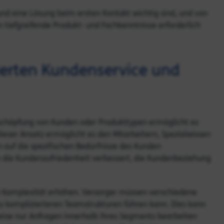
 und eine Lösung beim ersten Kontakt wichtig sind, und von
 tiefgreifende Produkt- und Fachkenntnisse erforderlich
erten Kundenservice und
schöpfung von Kunden oder Produkttypen ermöglicht es
Dieser Ansatz ermöglicht es den Mitarbeitern, Spezialwissen
n auf die spezifischen Bedürfnisse des Kunden
 die Kundenzufriedenheit verbessert, die Kundenbeziehung
e Komplexität erhöhen. Versorger müssen verschiedene
u komplizierteren Teamstrukturen führen kann. Dies kann
rweise nur Anfragen innerhalb ihres Segments bearbeiten