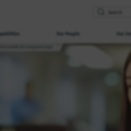
search
pabilities
Our People
Our Im
iebsmodelle für Energieversorger